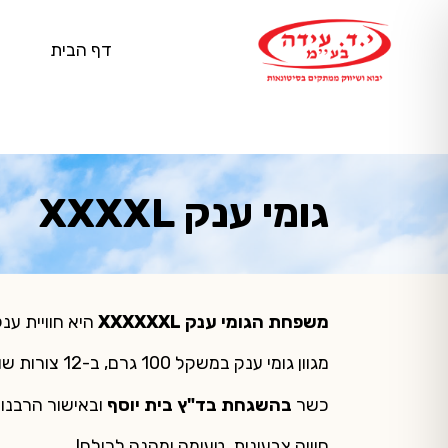
דף הבית
גומי ענק XXXXL
משפחת הגומי ענק
XXXXXXL
היא חוויית ענ
מגוון גומי ענק במשקל 100 גרם, ב-12 צורות שונות ומגניבות , כולל נקניקייה, פיצה, עכביש, אבטיח, מילקשייק ועוד !
כשר
בהשגחת בד"ץ בית יוסף
ובאישור הרבנו
חוויה צבעונית, טעימה ומהנה לכולם!