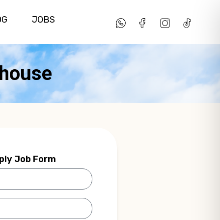
OG
JOBS
ehouse
ply Job Form