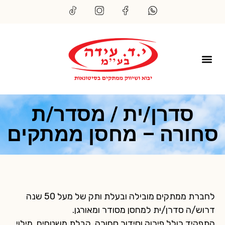
סדרן/ית / מסדר/ת
סחורה – מחסן ממתקים
לחברת ממתקים מובילה ובעלת ותק של מעל 50 שנה
דרוש/ה סדרן/ית למחסן מסודר ומאורגן.
התפקיד כולל פירוק וסידור סחורה, קבלת משטחים, מילוי